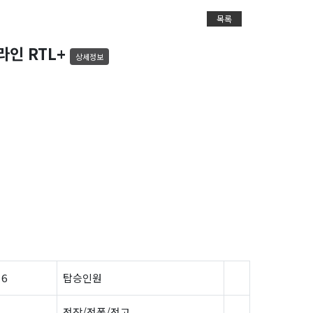
목록
지라인 RTL+
상세정보
 6
탑승인원
전장/전폭/전고