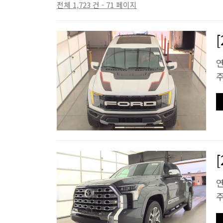
전체 1,723 건 - 71 페이지
[
연
주
연
주