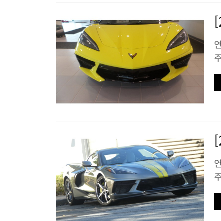
연
주
연
주