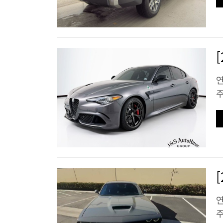
연
주
연
주