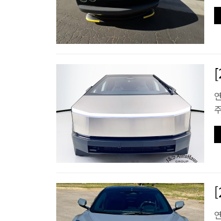
연
주
연