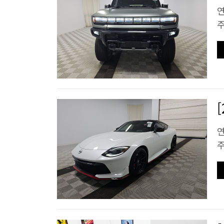
연
주
연
주