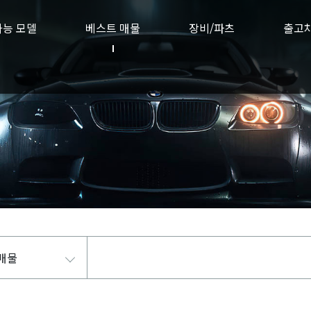
가능 모델
베스트 매물
장비/파츠
출고
매물