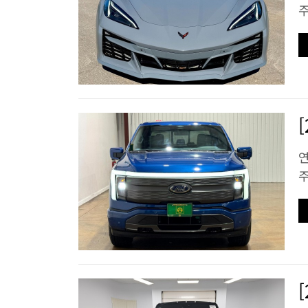
주
연
주
[