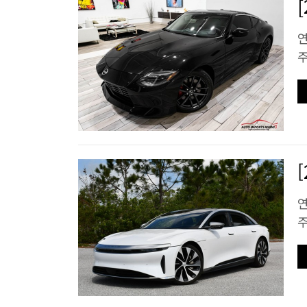
연
주
연
주